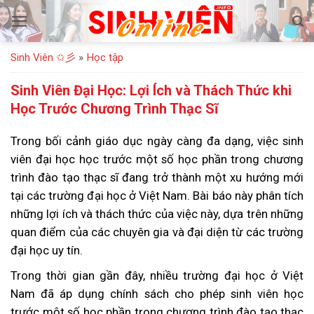
Bỏ
qua
nội
Sinh Viên ✩彡
»
Học tập
dung
Sinh Viên Đại Học: Lợi Ích và Thách Thức khi
Học Trước Chương Trình Thạc Sĩ
Trong bối cảnh giáo dục ngày càng đa dạng, việc sinh
viên đại học học trước một số học phần trong chương
trình đào tạo thạc sĩ đang trở thành một xu hướng mới
tại các trường đại học ở Việt Nam. Bài báo này phân tích
những lợi ích và thách thức của việc này, dựa trên những
quan điểm của các chuyên gia và đại diện từ các trường
đại học uy tín.
Trong thời gian gần đây, nhiều trường đại học ở Việt
Nam đã áp dụng chính sách cho phép sinh viên học
trước một số học phần trong chương trình đào tạo thạc