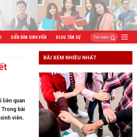
O
DIỄN ĐÀN SINH VIÊN
BLOG TÂM SỰ
BÀI XEM NHIỀU NHẤT
ết
ỉ liên quan
 Trong bài
 sinh viên.