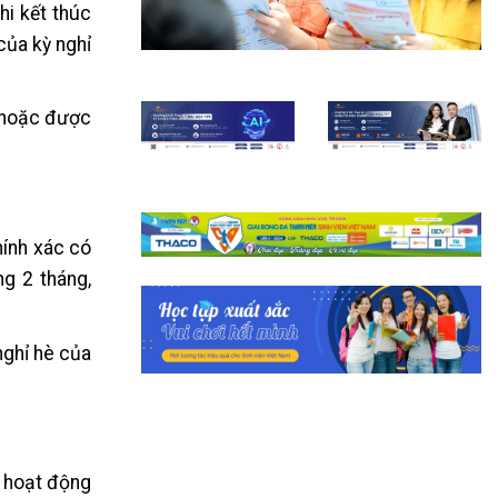
hi kết thúc
của kỳ nghỉ
n hoặc được
hính xác có
ng 2 tháng,
nghỉ hè của
ố hoạt động