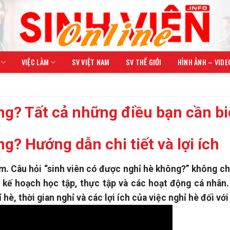
VIỆC LÀM
SV VIỆT NAM
SV THẾ GIỚI
HÌNH ẢNH – VIDE
ng? Tất cả những điều bạn cần bi
g? Hướng dẫn chi tiết và lợi ích
m. Câu hỏi “sinh viên có được nghỉ hè không?” không ch
 kế hoạch học tập, thực tập và các hoạt động cá nhân.
 hè, thời gian nghỉ và các lợi ích của việc nghỉ hè đối với