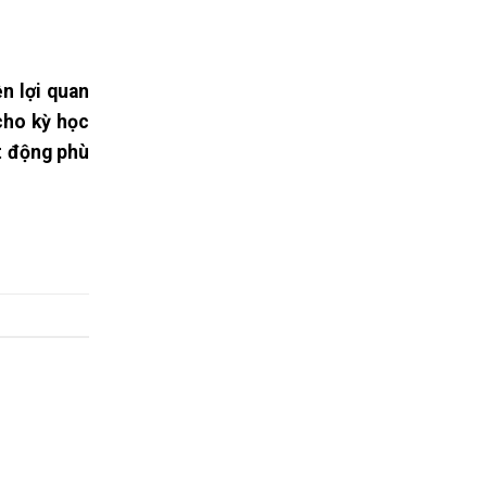
ền lợi quan
cho kỳ học
ạt động phù