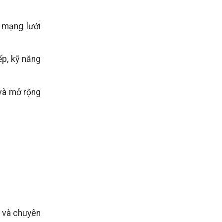
 mạng lưới
ếp, kỹ năng
 và mở rộng
n và chuyên