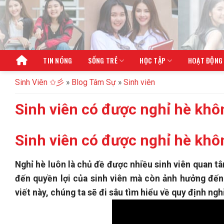
Bỏ
qua
nội
dung
TIN NÓNG
SỐNG TRẺ
HỌC TẬP
HOẠT ĐỘNG
Sinh Viên ✩彡
»
Blog Tâm Sự
»
Sinh viên
Sinh viên có được nghỉ hè khô
Sinh viên có được nghỉ hè khôn
Nghỉ hè luôn là chủ đề được nhiều sinh viên quan tâ
đến quyền lợi của sinh viên mà còn ảnh hưởng đến
viết này, chúng ta sẽ đi sâu tìm hiểu về quy định nghỉ