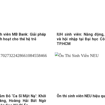
nh viên MB Bank: Giải pháp
IUH sinh viên: Năng động,
inh hoạt cho thế hệ trẻ
và hội nhập tại Đại học C
TP.HCM
ảm Đỏ ‘Ca Sĩ Mặt Nạ’: Khởi
Ôn thi sinh viên NEU hiệu q
ng, Hoàng Hải Bất Ngờ