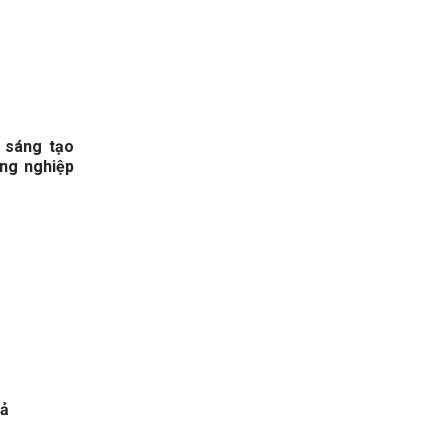
 sáng tạo
ông nghiệp
uả