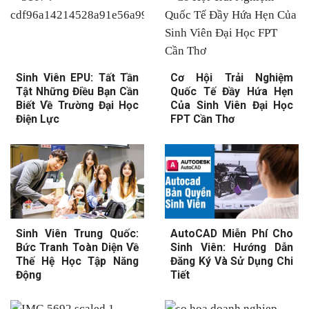
Sinh Viên EPU: Tất Tần
Cơ Hội Trải Nghiệm
Tật Những Điều Bạn Cần
Quốc Tế Đầy Hứa Hẹn
Biết Về Trường Đại Học
Của Sinh Viên Đại Học
Điện Lực
FPT Cần Thơ
Sinh Viên Trung Quốc:
AutoCAD Miễn Phí Cho
Bức Tranh Toàn Diện Về
Sinh Viên: Hướng Dẫn
Thế Hệ Học Tập Năng
Đăng Ký Và Sử Dụng Chi
Động
Tiết