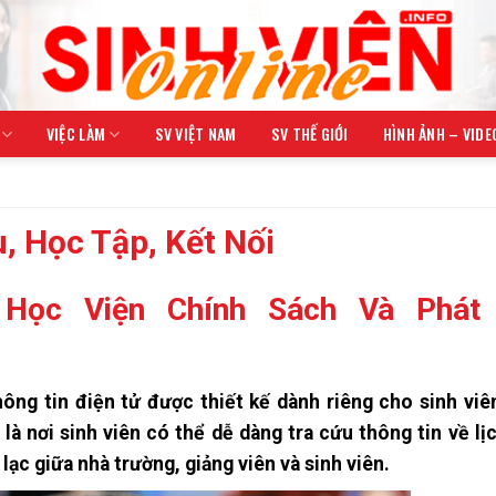
VIỆC LÀM
SV VIỆT NAM
SV THẾ GIỚI
HÌNH ẢNH – VIDE
, Học Tập, Kết Nối
Học Viện Chính Sách Và Phát 
ông tin điện tử được thiết kế dành riêng cho sinh viê
à nơi sinh viên có thể dễ dàng tra cứu thông tin về lịc
n lạc giữa nhà trường, giảng viên và sinh viên.