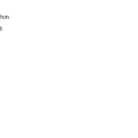
 hơn.
ẽ.