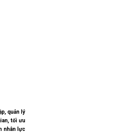
ập, quản lý
ian, tối ưu
n nhân lực