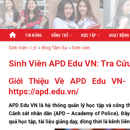
Bỏ
qua
nội
dung
TIN NÓNG
SỐNG TRẺ
HỌC TẬP
HOẠT ĐỘNG
Sinh Viên ✩彡
»
Blog Tâm Sự
»
Sinh viên
Sinh Viên APD Edu VN: Tra Cứu
Giới Thiệu Về APD Edu VN- 
https://apd.edu.vn/
APD Edu VN là hệ thống quản lý học tập và cổng th
Cảnh sát nhân dân (APD – Academy of Police). Đây l
quả học tập, tài liệu giảng dạy, đồng thời là kênh liê