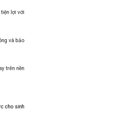
iện lợi với
hóng và bảo
ay trên nền
ực cho sinh