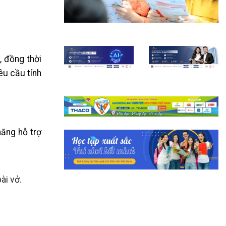
, đồng thời
êu cầu tính
năng hỗ trợ
ài vở.