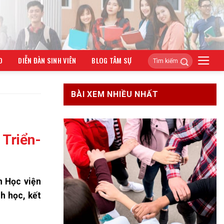
O
DIỄN ĐÀN SINH VIÊN
BLOG TÂM SỰ
BÀI XEM NHIỀU NHẤT
Triển-
n Học viện
h học, kết