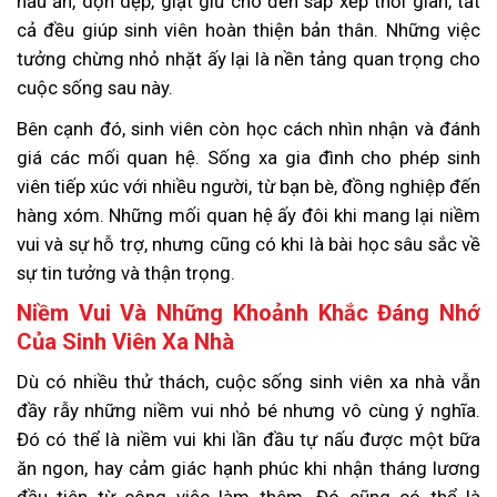
nấu ăn, dọn dẹp, giặt giũ cho đến sắp xếp thời gian, tất
cả đều giúp sinh viên hoàn thiện bản thân. Những việc
tưởng chừng nhỏ nhặt ấy lại là nền tảng quan trọng cho
cuộc sống sau này.
Bên cạnh đó, sinh viên còn học cách nhìn nhận và đánh
giá các mối quan hệ. Sống xa gia đình cho phép sinh
viên tiếp xúc với nhiều người, từ bạn bè, đồng nghiệp đến
hàng xóm. Những mối quan hệ ấy đôi khi mang lại niềm
vui và sự hỗ trợ, nhưng cũng có khi là bài học sâu sắc về
sự tin tưởng và thận trọng.
Niềm Vui Và Những Khoảnh Khắc Đáng Nhớ
Của Sinh Viên Xa Nhà
Dù có nhiều thử thách, cuộc sống sinh viên xa nhà vẫn
đầy rẫy những niềm vui nhỏ bé nhưng vô cùng ý nghĩa.
Đó có thể là niềm vui khi lần đầu tự nấu được một bữa
ăn ngon, hay cảm giác hạnh phúc khi nhận tháng lương
đầu tiên từ công việc làm thêm. Đó cũng có thể là