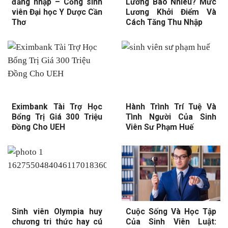
đăng nhập – Cổng sinh
Lương Bao Nhiêu? Mức
viên Đại học Y Dược Cần
Lương Khởi Điểm Và
Thơ
Cách Tăng Thu Nhập
Eximbank Tài Trợ Học
Hành Trình Trí Tuệ Và
Bổng Trị Giá 300 Triệu
Tình Người Của Sinh
Đồng Cho UEH
Viên Sư Phạm Huế
Sinh viên Olympia huy
Cuộc Sống Và Học Tập
chương tri thức hay cú
Của Sinh Viên Luật: