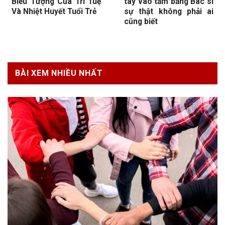
Biểu Tượng Của Trí Tuệ
tay vào tấm bằng Bác sĩ
Và Nhiệt Huyết Tuổi Trẻ
sự thật không phải ai
cũng biết
BÀI XEM NHIỀU NHẤT