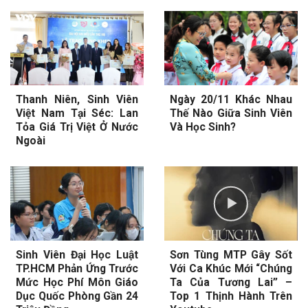
Thanh Niên, Sinh Viên
Ngày 20/11 Khác Nhau
Việt Nam Tại Séc: Lan
Thế Nào Giữa Sinh Viên
Tỏa Giá Trị Việt Ở Nước
Và Học Sinh?
Ngoài
Sinh Viên Đại Học Luật
Sơn Tùng MTP Gây Sốt
TP.HCM Phản Ứng Trước
Với Ca Khúc Mới “Chúng
Mức Học Phí Môn Giáo
Ta Của Tương Lai” –
Dục Quốc Phòng Gần 24
Top 1 Thịnh Hành Trên