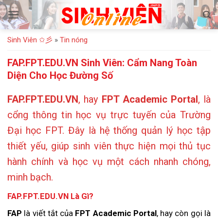
Bỏ
qua
nội
Sinh Viên ✩彡
»
Tin nóng
dung
FAP.FPT.EDU.VN Sinh Viên: Cẩm Nang Toàn
Diện Cho Học Đường Số
FAP.FPT.EDU.VN
, hay
FPT Academic Portal
, là
cổng thông tin học vụ trực tuyến của Trường
Đại học FPT. Đây là hệ thống quản lý học tập
thiết yếu, giúp sinh viên thực hiện mọi thủ tục
hành chính và học vụ một cách nhanh chóng,
minh bạch.
FAP.FPT.EDU.VN Là Gì?
FAP
là viết tắt của
FPT Academic Portal
, hay còn gọi là