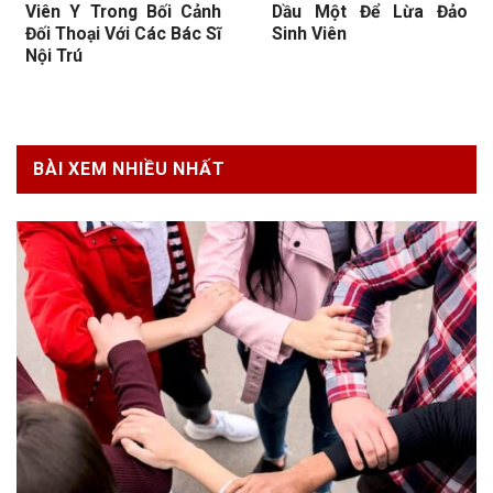
Viên Y Trong Bối Cảnh
Dầu Một Để Lừa Đảo
Đối Thoại Với Các Bác Sĩ
Sinh Viên
Nội Trú
BÀI XEM NHIỀU NHẤT