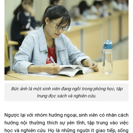
Bức ảnh là một sinh viên đang ngồi trong phòng học, tập
trung đọc sách và nghiên cứu.
Ngược lại với nhóm hướng ngoại, sinh viên có nhân cách
hướng nội thường thích sự yên tĩnh, tập trung vào việc
học và nghiên cứu. Họ là những người ít giao tiếp, sống