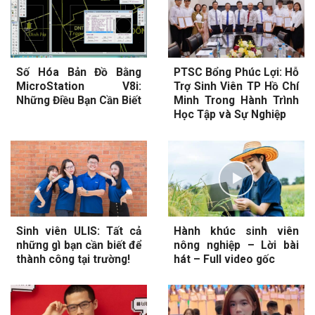
Số Hóa Bản Đồ Bằng
PTSC Bổng Phúc Lợi: Hỗ
MicroStation V8i:
Trợ Sinh Viên TP Hồ Chí
Những Điều Bạn Cần Biết
Minh Trong Hành Trình
Học Tập và Sự Nghiệp
Sinh viên ULIS: Tất cả
Hành khúc sinh viên
những gì bạn cần biết để
nông nghiệp – Lời bài
thành công tại trường!
hát – Full video gốc