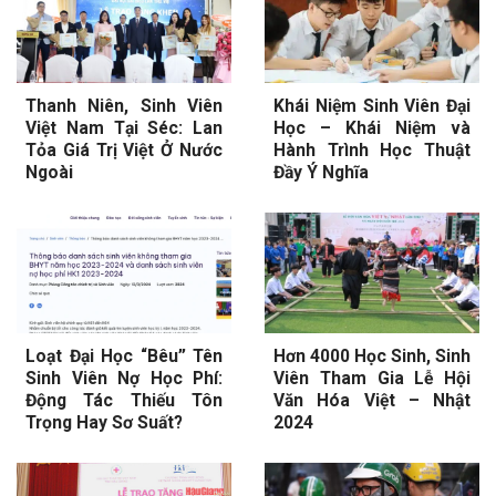
Thanh Niên, Sinh Viên
Khái Niệm Sinh Viên Đại
Việt Nam Tại Séc: Lan
Học – Khái Niệm và
Tỏa Giá Trị Việt Ở Nước
Hành Trình Học Thuật
Ngoài
Đầy Ý Nghĩa
Loạt Đại Học “Bêu” Tên
Hơn 4000 Học Sinh, Sinh
Sinh Viên Nợ Học Phí:
Viên Tham Gia Lễ Hội
Động Tác Thiếu Tôn
Văn Hóa Việt – Nhật
Trọng Hay Sơ Suất?
2024