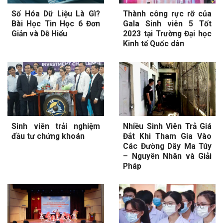
Số Hóa Dữ Liệu Là Gì?
Thành công rực rỡ của
Bài Học Tin Học 6 Đơn
Gala Sinh viên 5 Tốt
Giản và Dễ Hiểu
2023 tại Trường Đại học
Kinh tế Quốc dân
Sinh viên trải nghiệm
Nhiều Sinh Viên Trả Giá
đầu tư chứng khoán
Đắt Khi Tham Gia Vào
Các Đường Dây Ma Túy
– Nguyên Nhân và Giải
Pháp