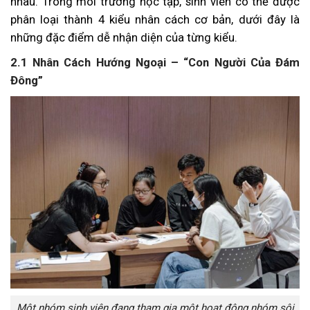
nhau. Trong môi trường học tập, sinh viên có thể được
phân loại thành 4 kiểu nhân cách cơ bản, dưới đây là
những đặc điểm dễ nhận diện của từng kiểu.
2.1 Nhân Cách Hướng Ngoại – “Con Người Của Đám
Đông”
Một nhóm sinh viên đang tham gia một hoạt động nhóm sôi