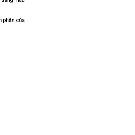
n sang màu
nh phần của