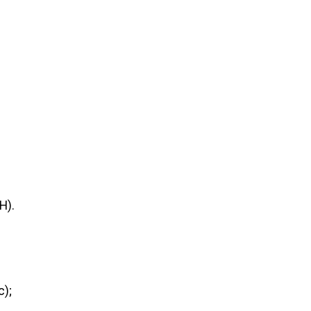
H).
c);