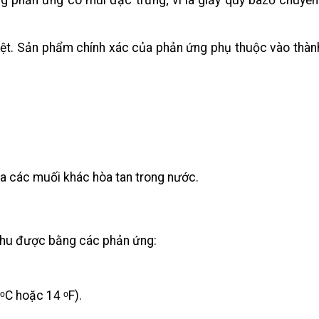
ng phản ứng có mùi đặc trưng; vì là giấy quỳ bazơ chuyể
iệt. Sản phẩm chính xác của phản ứng phụ thuộc vào thà
của các muối khác hòa tan trong nước.
ể thu được bằng các phản ứng:
ᵒC hoặc 14 ᵒF).