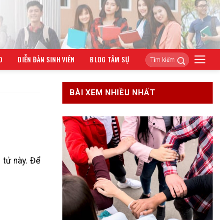
O
DIỄN ĐÀN SINH VIÊN
BLOG TÂM SỰ
BÀI XEM NHIỀU NHẤT
 tử này. Để