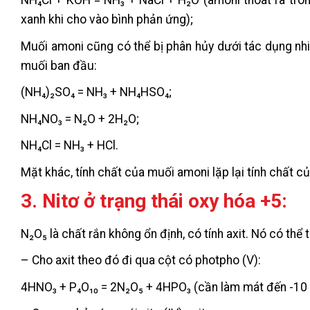
NH₄Cl + KOH = NH₃ + NaCl + H₂O (amoni thoát ra tro
xanh khi cho vào bình phản ứng);
Muối amoni cũng có thể bị phân hủy dưới tác dụng nh
muối ban đầu:
(NH₄)₂SO₄ = NH₃ + NH₄HSO₄;
NH₄NO₃ = N₂O + 2H₂O;
NH₄Cl = NH₃ + HCl.
Mặt khác, tính chất của muối amoni lặp lại tính chất 
3. Nitơ ở trạng thái oxy hóa +5:
N₂O₅ là chất rắn không ổn định, có tính axit. Nó có th
– Cho axit theo đó đi qua cột có photpho (V):
4HNO₃ + P₄O₁₀ = 2N₂O₅ + 4HPO₃ (cần làm mát đến -10 