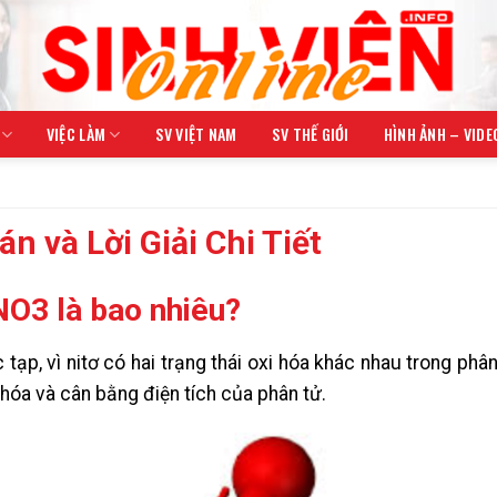
VIỆC LÀM
SV VIỆT NAM
SV THẾ GIỚI
HÌNH ẢNH – VIDE
n và Lời Giải Chi Tiết
NO3 là bao nhiêu?
ạp, vì nitơ có hai trạng thái oxi hóa khác nhau trong phân
i hóa và cân bằng điện tích của phân tử.