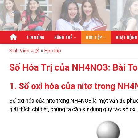
Bỏ
qua
nội
dung
TIN NÓNG
SỐNG TRẺ
HỌC TẬP
HOẠT ĐỘNG
Sinh Viên ✩彡
»
Học tập
Số Hóa Trị của NH4NO3: Bài Toá
1. Số oxi hóa của nitơ trong NH4
Số oxi hóa của nitơ trong NH4NO3 là một vấn đề phức t
giải thích chi tiết, chúng ta cần sử dụng quy tắc số ox