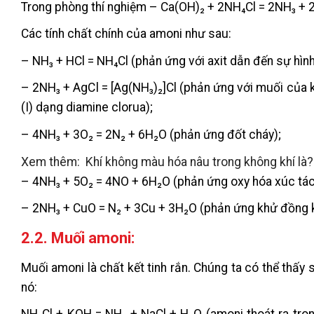
Trong phòng thí nghiệm – Ca(OH)₂ + 2NH₄Cl = 2NH₃ + 
Các tính chất chính của amoni như sau:
– NH₃ + HCl = NH₄Cl (phản ứng với axit dẫn đến sự hìn
– 2NH₃ + AgCl = [Ag(NH₃)₂]Cl (phản ứng với muối của 
(I) dạng diamine clorua);
– 4NH₃ + 3O₂ = 2N₂ + 6H₂O (phản ứng đốt cháy);
Xem thêm:
Khí không màu hóa nâu trong không khí là?
– 4NH₃ + 5O₂ = 4NO + 6H₂O (phản ứng oxy hóa xúc tác
– 2NH₃ + CuO = N₂ + 3Cu + 3H₂O (phản ứng khử đồng kh
2.2. Muối amoni:
Muối amoni là chất kết tinh rắn. Chúng ta có thể thấ
nó: