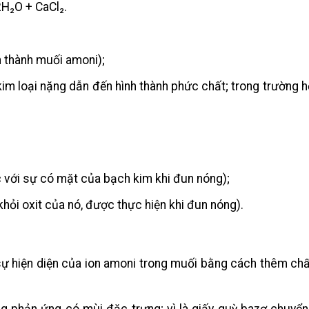
2H₂O + CaCl₂.
h thành muối amoni);
kim loại nặng dẫn đến hình thành phức chất; trong trường 
 với sự có mặt của bạch kim khi đun nóng);
ỏi oxit của nó, được thực hiện khi đun nóng).
y sự hiện diện của ion amoni trong muối bằng cách thêm ch