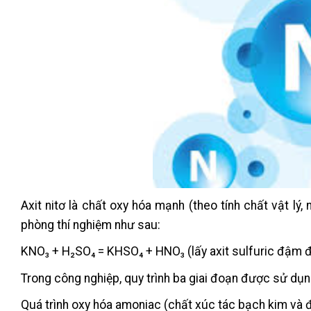
Axit nitơ là chất oxy hóa mạnh (theo tính chất vật lý
phòng thí nghiệm như sau:
KNO₃ + H₂SO₄ = KHSO₄ + HNO₃ (lấy axit sulfuric đậm đ
Trong công nghiệp, quy trình ba giai đoạn được sử dụn
Quá trình oxy hóa amoniac (chất xúc tác bạch kim và 