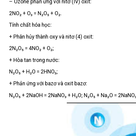
– Ozone phản ứng với nitơ (IV) oxit:
2NO₂ + O₃ = N₂O₅ + O₂.
Tính chất hóa học:
+ Phân hủy thành oxy và nitơ (4) oxit:
2N₂O₅ = 4NO₂ + O₂;
+ Hòa tan trong nước:
N₂O₅ + H₂O = 2HNO₃;
+ Phản ứng với bazơ và oxit bazơ:
N₂O₅ + 2NaOH = 2NaNO₃ + H₂O; N₂O₅ + Na₂O = 2NaNO₃