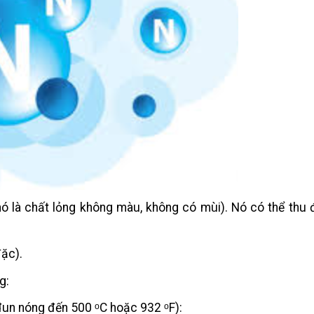
, nó là chất lỏng không màu, không có mùi). Nó có thể thu
ặc).
g:
đun nóng đến 500 ᵒC hoặc 932 ᵒF):