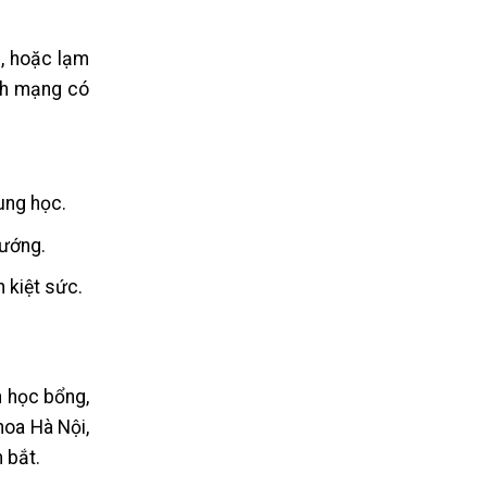
e, hoặc lạm
nh mạng có
ung học.
hướng.
 kiệt sức.
n học bổng,
hoa Hà Nội,
 bắt.