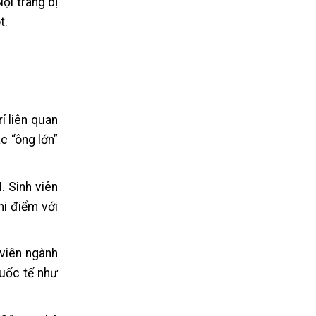
ội trang bị
t.
í liên quan
c “ông lớn”
. Sinh viên
hi điểm với
 viên ngành
quốc tế như