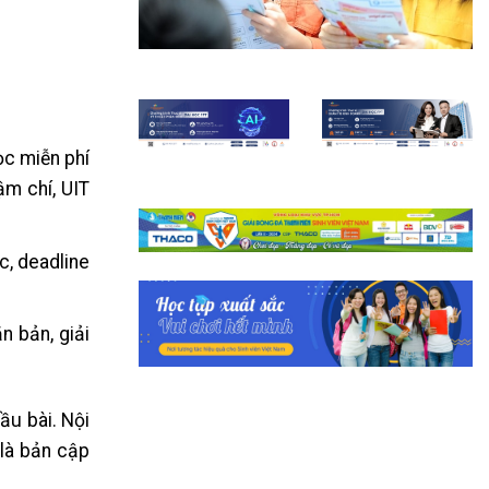
c miễn phí
ậm chí, UIT
c, deadline
n bản, giải
ầu bài. Nội
 là bản cập