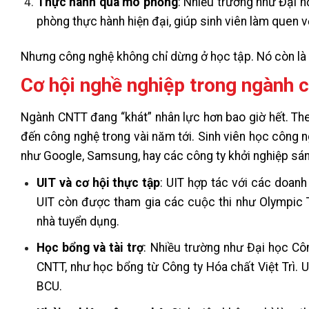
Thực hành qua mô phỏng
: Nhiều trường như Đại h
phòng thực hành hiện đại, giúp sinh viên làm quen vớ
Nhưng công nghệ không chỉ dừng ở học tập. Nó còn là 
Cơ hội nghề nghiệp trong ngành 
Ngành CNTT đang “khát” nhân lực hơn bao giờ hết. The
đến công nghệ trong vài năm tới. Sinh viên học công n
như Google, Samsung, hay các công ty khởi nghiệp sán
UIT và cơ hội thực tập
: UIT hợp tác với các doanh
UIT còn được tham gia các cuộc thi như Olympic Tr
nhà tuyển dụng.
Học bổng và tài trợ
: Nhiều trường như Đại học Cô
CNTT, như học bổng từ Công ty Hóa chất Việt Trì. 
BCU.