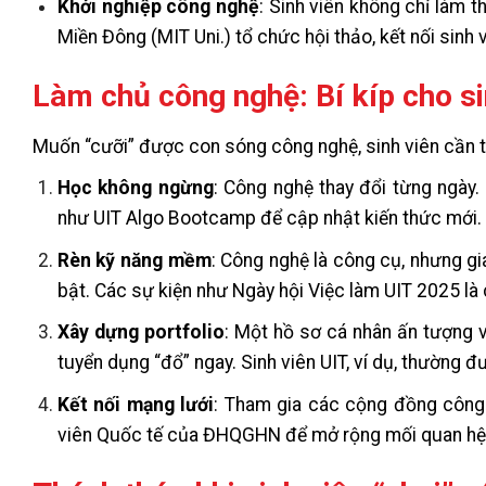
Khởi nghiệp công nghệ
: Sinh viên không chỉ làm 
Miền Đông (MIT Uni.) tổ chức hội thảo, kết nối sinh 
Làm chủ công nghệ: Bí kíp cho si
Muốn “cưỡi” được con sóng công nghệ, sinh viên cần tra
Học không ngừng
: Công nghệ thay đổi từng ngày
như UIT Algo Bootcamp để cập nhật kiến thức mới.
Rèn kỹ năng mềm
: Công nghệ là công cụ, nhưng gi
bật. Các sự kiện như Ngày hội Việc làm UIT 2025 là c
Xây dựng portfolio
: Một hồ sơ cá nhân ấn tượng v
tuyển dụng “đổ” ngay. Sinh viên UIT, ví dụ, thường 
Kết nối mạng lưới
: Tham gia các cộng đồng công n
viên Quốc tế của ĐHQGHN để mở rộng mối quan hệ