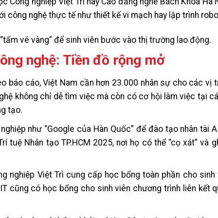
ọc Công nghiệp Việt Trì hay Cao đẳng nghề Bách Khoa Hà N
i công nghệ thực tế như thiết kế vi mạch hay lập trình robo
“tấm vé vàng” để sinh viên bước vào thị trường lao động.
công nghệ: Tiền đồ rộng mở
o báo cáo, Việt Nam cần hơn 23.000 nhân sự cho các vị tr
ghệ không chỉ dễ tìm việc mà còn có cơ hội làm việc tại cá
g tạo.
 nghiệp như “Google của Hàn Quốc” để đào tạo nhân tài AI
í tuệ Nhân tạo TP.HCM 2025, nơi họ có thể “cọ xát” và g
ng nghiệp Việt Trì cung cấp học bổng toàn phần cho sinh
UIT cũng có học bổng cho sinh viên chương trình liên kết 