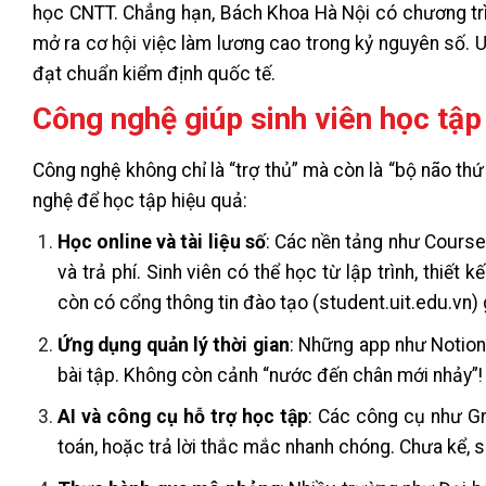
học CNTT. Chẳng hạn, Bách Khoa Hà Nội có chương trìn
mở ra cơ hội việc làm lương cao trong kỷ nguyên số. 
đạt chuẩn kiểm định quốc tế.
Công nghệ giúp sinh viên học tập
Công nghệ không chỉ là “trợ thủ” mà còn là “bộ não thứ
nghệ để học tập hiệu quả:
Học online và tài liệu số
: Các nền tảng như Cours
và trả phí. Sinh viên có thể học từ lập trình, thiế
còn có cổng thông tin đào tạo (student.uit.edu.vn) gi
Ứng dụng quản lý thời gian
: Những app như Notion,
bài tập. Không còn cảnh “nước đến chân mới nhảy”!
AI và công cụ hỗ trợ học tập
: Các công cụ như Gr
toán, hoặc trả lời thắc mắc nhanh chóng. Chưa kể, si