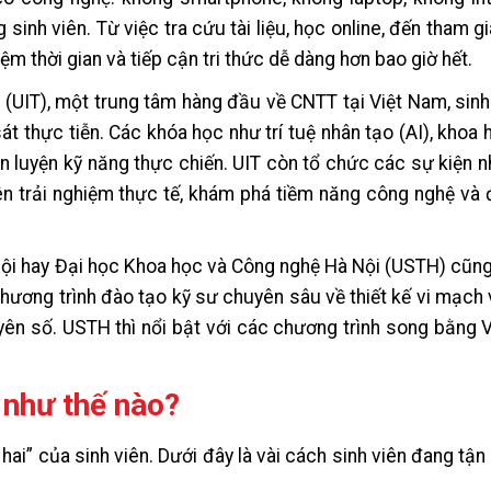
inh viên. Từ việc tra cứu tài liệu, học online, đến tham g
ệm thời gian và tiếp cận tri thức dễ dàng hơn bao giờ hết.
 (UIT), một trung tâm hàng đầu về CNTT tại Việt Nam, sin
t thực tiễn. Các khóa học như trí tuệ nhân tạo (AI), khoa h
 luyện kỹ năng thực chiến. UIT còn tổ chức các sự kiện n
n trải nghiệm thực tế, khám phá tiềm năng công nghệ và
Nội hay Đại học Khoa học và Công nghệ Hà Nội (USTH) cũ
ương trình đào tạo kỹ sư chuyên sâu về thiết kế vi mạch 
uyên số. USTH thì nổi bật với các chương trình song bằng 
 như thế nào?
 hai” của sinh viên. Dưới đây là vài cách sinh viên đang tậ