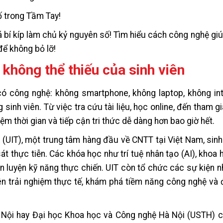
ố trong Tầm Tay!
 bí kíp làm chủ kỷ nguyên số! Tìm hiểu cách công nghệ giú
để không bỏ lỡ!
không thể thiếu của sinh viên
ó công nghệ: không smartphone, không laptop, không int
inh viên. Từ việc tra cứu tài liệu, học online, đến tham g
ệm thời gian và tiếp cận tri thức dễ dàng hơn bao giờ hết.
 (UIT), một trung tâm hàng đầu về CNTT tại Việt Nam, sin
t thực tiễn. Các khóa học như trí tuệ nhân tạo (AI), khoa h
 luyện kỹ năng thực chiến. UIT còn tổ chức các sự kiện n
n trải nghiệm thực tế, khám phá tiềm năng công nghệ và
à Nội hay Đại học Khoa học và Công nghệ Hà Nội (USTH)