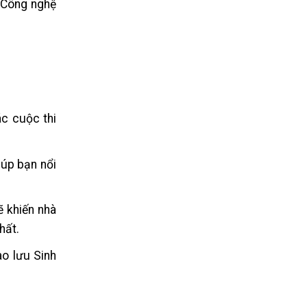
c Công nghệ
c cuộc thi
iúp bạn nổi
ẽ khiến nhà
hất.
ao lưu Sinh