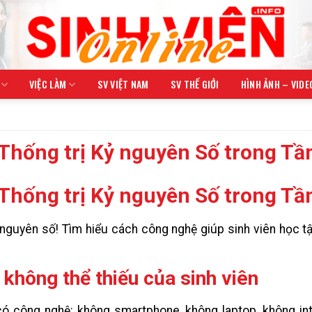
VIỆC LÀM
SV VIỆT NAM
SV THẾ GIỚI
HÌNH ẢNH – VIDE
 Thống trị Kỷ nguyên Số trong Tầ
 Thống trị Kỷ nguyên Số trong Tầ
nguyên số! Tìm hiểu cách công nghệ giúp sinh viên học tậ
không thể thiếu của sinh viên
ó công nghệ: không smartphone, không laptop, không int