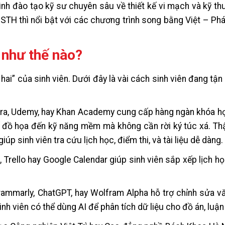
h đào tạo kỹ sư chuyên sâu về thiết kế vi mạch và kỹ thu
USTH thì nổi bật với các chương trình song bằng Việt – Ph
 như thế nào?
 hai” của sinh viên. Dưới đây là vài cách sinh viên đang tậ
era, Udemy, hay Khan Academy cung cấp hàng ngàn khóa họ
t kế đồ họa đến kỹ năng mềm mà không cần rời ký túc xá. Th
úp sinh viên tra cứu lịch học, điểm thi, và tài liệu dễ dàng.
 Trello hay Google Calendar giúp sinh viên sắp xếp lịch họ
ammarly, ChatGPT, hay Wolfram Alpha hỗ trợ chỉnh sửa vă
nh viên có thể dùng AI để phân tích dữ liệu cho đồ án, luận