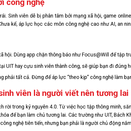
ới công nghệ
rái. Sinh viên dễ bị phân tâm bởi mạng xã hội, game onlin
ưa kể, áp lực học các môn công nghệ cao như AI, an ni
 xã hội. Dùng app chặn thông báo như Focus@Will để tập tr
tại UIT hay cựu sinh viên thành công, sẽ giúp bạn đi đúng 
ng phải tất cả. Đừng để áp lực “theo kịp” công nghệ làm bạn
sinh viên là người viết nên tương lai
ch rời trong kỷ nguyên 4.0. Từ việc học tập thông minh, să
khóa để bạn làm chủ tương lai. Các trường như UIT, Bách K
 công nghệ tiên tiến, nhưng bạn phải là người chủ động nắm