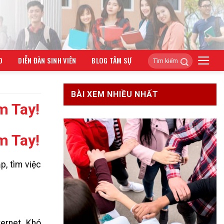
O
DIỄN ĐÀN SINH VIÊN
BLOG TÂM SỰ
BÀI XEM NHIỀU NHẤT
m Tay!
m Tay!
p, tìm việc
ernet. Khó