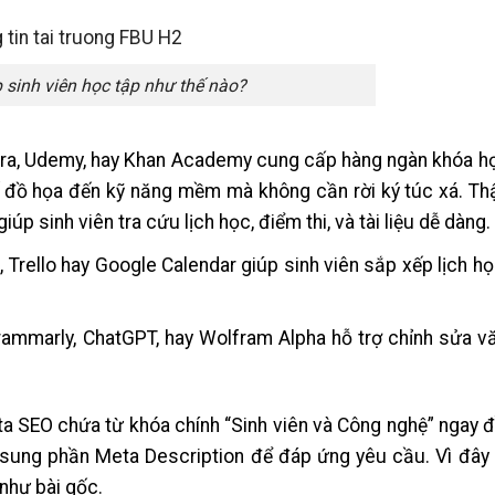
 sinh viên học tập như thế nào?
era, Udemy, hay Khan Academy cung cấp hàng ngàn khóa họ
t kế đồ họa đến kỹ năng mềm mà không cần rời ký túc xá. Th
úp sinh viên tra cứu lịch học, điểm thi, và tài liệu dễ dàng.
 Trello hay Google Calendar giúp sinh viên sắp xếp lịch họ
ammarly, ChatGPT, hay Wolfram Alpha hỗ trợ chỉnh sửa vă
a SEO chứa từ khóa chính “Sinh viên và Công nghệ” ngay đ
ổ sung phần Meta Description để đáp ứng yêu cầu. Vì đây
 như bài gốc.