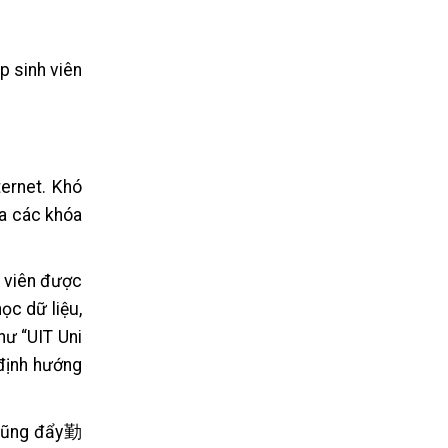
p sinh viên
ernet. Khó
ia các khóa
h viên được
ọc dữ liệu,
hư “UIT Uni
 định hướng
 cũng đẩy勤