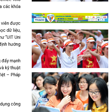
ia các khóa
h viên được
ọc dữ liệu,
hư “UIT Uni
 định hướng
ng đẩy mạnh
và kỹ thuật
Việt – Pháp
n dụng công