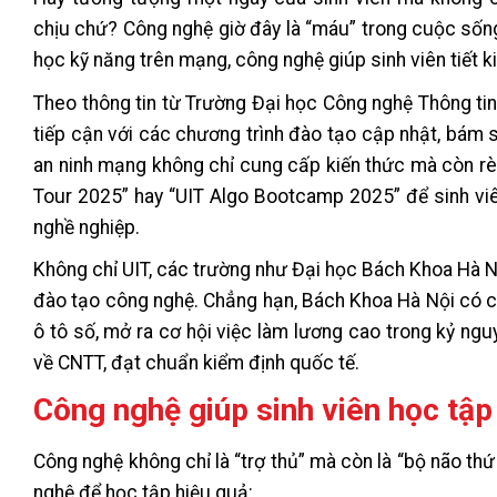
chịu chứ? Công nghệ giờ đây là “máu” trong cuộc sống s
học kỹ năng trên mạng, công nghệ giúp sinh viên tiết ki
Theo thông tin từ Trường Đại học Công nghệ Thông tin
tiếp cận với các chương trình đào tạo cập nhật, bám sá
an ninh mạng không chỉ cung cấp kiến thức mà còn rèn
Tour 2025” hay “UIT Algo Bootcamp 2025” để sinh viê
nghề nghiệp.
Không chỉ UIT, các trường như Đại học Bách Khoa Hà 
đào tạo công nghệ. Chẳng hạn, Bách Khoa Hà Nội có ch
ô tô số, mở ra cơ hội việc làm lương cao trong kỷ ng
về CNTT, đạt chuẩn kiểm định quốc tế.
Công nghệ giúp sinh viên học tập
Công nghệ không chỉ là “trợ thủ” mà còn là “bộ não thứ
nghệ để học tập hiệu quả: