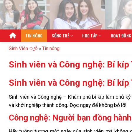
Bỏ
qua
nội
dung
TIN NÓNG
SỐNG TRẺ
HỌC TẬP
HOẠT ĐỘNG
Sinh Viên ✩彡
»
Tin nóng
Sinh viên và Công nghệ: Bí kíp
Sinh viên và Công nghệ: Bí kíp
Sinh viên và Công nghệ – Khám phá bí kíp làm chủ kỷ 
và khởi nghiệp thành công. Đọc ngay để không bỏ lỡ!
Công nghệ: Người bạn đồng hành 
Hãy tưởng tượng một ngày của sinh viên mà không c