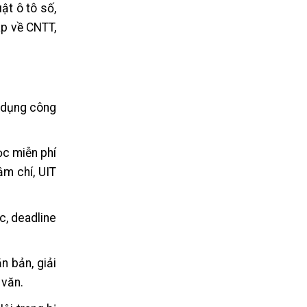
ật ô tô số,
áp về CNTT,
n dụng công
c miễn phí
ậm chí, UIT
c, deadline
n bản, giải
 văn.