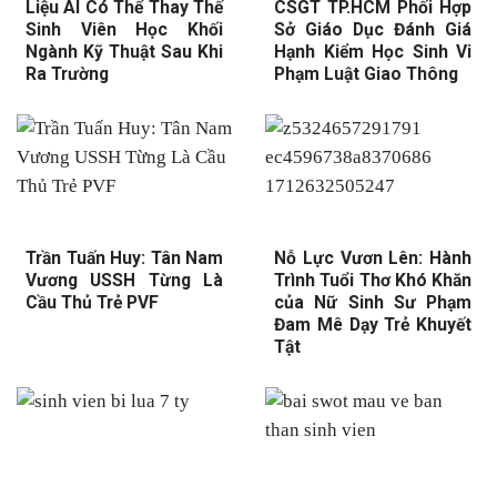
Liệu AI Có Thể Thay Thế
CSGT TP.HCM Phối Hợp
Sinh Viên Học Khối
Sở Giáo Dục Đánh Giá
Ngành Kỹ Thuật Sau Khi
Hạnh Kiểm Học Sinh Vi
Ra Trường
Phạm Luật Giao Thông
Trần Tuấn Huy: Tân Nam
Nỗ Lực Vươn Lên: Hành
Vương USSH Từng Là
Trình Tuổi Thơ Khó Khăn
Cầu Thủ Trẻ PVF
của Nữ Sinh Sư Phạm
Đam Mê Dạy Trẻ Khuyết
Tật