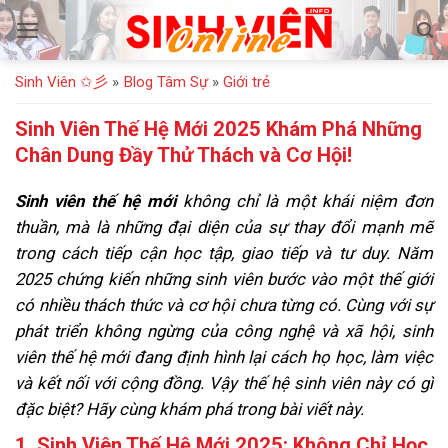
Bỏ
qua
nội
Sinh Viên ✩彡
»
Blog Tâm Sự
»
Giới trẻ
dung
Sinh Viên Thế Hệ Mới 2025 Khám Phá Những
Chân Dung Đầy Thử Thách và Cơ Hội!
Sinh viên thế hệ mới
không chỉ là một khái niệm đơn
thuần, mà là những đại diện của sự thay đổi mạnh mẽ
trong cách tiếp cận học tập, giao tiếp và tư duy. Năm
2025 chứng kiến những sinh viên bước vào một thế giới
có nhiều thách thức và cơ hội chưa từng có. Cùng với sự
phát triển không ngừng của công nghệ và xã hội, sinh
viên thế hệ mới đang định hình lại cách họ học, làm việc
và kết nối với cộng đồng. Vậy thế hệ sinh viên này có gì
đặc biệt? Hãy cùng khám phá trong bài viết này.
1. Sinh Viên Thế Hệ Mới 2025: Không Chỉ Học,