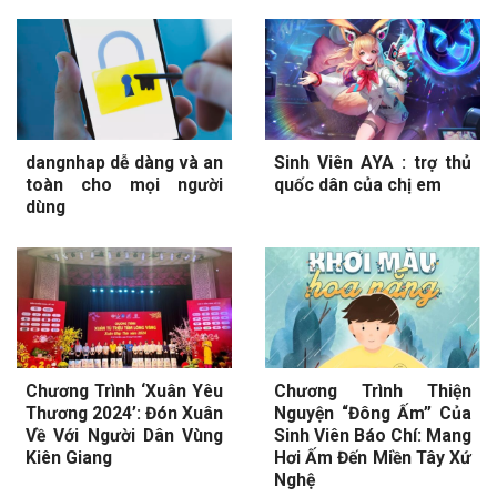
dangnhap dễ dàng và an
Sinh Viên AYA : trợ thủ
toàn cho mọi người
quốc dân của chị em
dùng
Chương Trình ‘Xuân Yêu
Chương Trình Thiện
Thương 2024’: Đón Xuân
Nguyện “Đông Ấm” Của
Về Với Người Dân Vùng
Sinh Viên Báo Chí: Mang
Kiên Giang
Hơi Ấm Đến Miền Tây Xứ
Nghệ