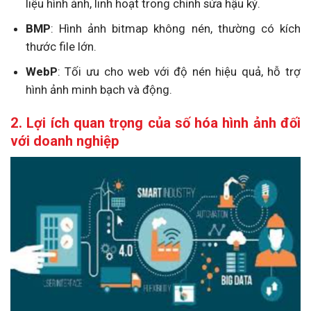
liệu hình ảnh, linh hoạt trong chỉnh sửa hậu kỳ.
BMP
: Hình ảnh bitmap không nén, thường có kích
thước file lớn.
WebP
: Tối ưu cho web với độ nén hiệu quả, hỗ trợ
hình ảnh minh bạch và động.
2. Lợi ích quan trọng của số hóa hình ảnh đối
với doanh nghiệp