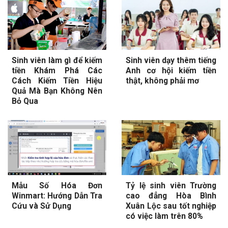
Sinh viên làm gì để kiếm
Sinh viên dạy thêm tiếng
tiền Khám Phá Các
Anh cơ hội kiếm tiền
Cách Kiếm Tiền Hiệu
thật, không phải mơ
Quả Mà Bạn Không Nên
Bỏ Qua
Mẫu Số Hóa Đơn
Tỷ lệ sinh viên Trường
Winmart: Hướng Dẫn Tra
cao đẳng Hòa Bình
Cứu và Sử Dụng
Xuân Lộc sau tốt nghiệp
có việc làm trên 80%