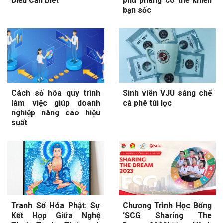
Điều Cần Biết
phũ phàng có thể khiến
bạn sốc
Cách số hóa quy trình
Sinh viên VJU sáng chế
làm việc giúp doanh
cà phê túi lọc
nghiệp nâng cao hiệu
suất
Tranh Số Hóa Phật: Sự
Chương Trình Học Bổng
Kết Hợp Giữa Nghệ
‘SCG Sharing The