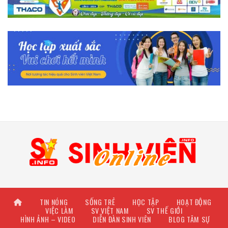
TIN NÓNG
SỐNG TRẺ
HỌC TẬP
HOẠT ĐỘNG
VIỆC LÀM
SV VIỆT NAM
SV THẾ GIỚI
HÌNH ẢNH – VIDEO
DIỄN ĐÀN SINH VIÊN
BLOG TÂM SỰ