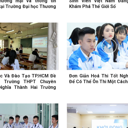
hương mại và thông tin
Sinh Viên Việt Nam Đăn
 tại Trường Đại học Thương
Khám Phá Thế Giới Số
ục Và Đào Tạo TP.HCM Đề
Đơn Giản Hoá Thi Tốt Ng
h Trường THPT Chuyên
Để Có Thể Ôn Thi Một Cách
Nghĩa Thành Hai Trường