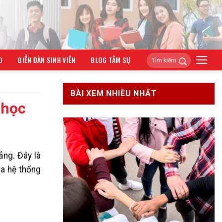
O
DIỄN ĐÀN SINH VIÊN
BLOG TÂM SỰ
BÀI XEM NHIỀU NHẤT
 học
ẳng. Đây là
ua hệ thống