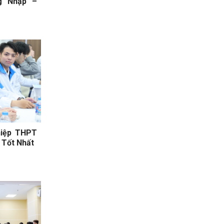
g Nhập –
hiệp THPT
 Tốt Nhất