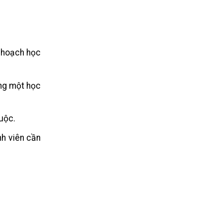
ế hoạch học
ong một học
uộc.
nh viên cần