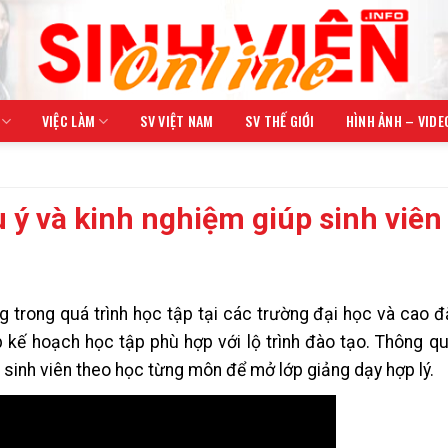
VIỆC LÀM
SV VIỆT NAM
SV THẾ GIỚI
HÌNH ẢNH – VIDE
 ý và kinh nghiệm giúp sinh viên
trong quá trình học tập tại các trường đại học và cao đ
 kế hoạch học tập phù hợp với lộ trình đào tạo. Thông q
 sinh viên theo học từng môn để mở lớp giảng dạy hợp lý.