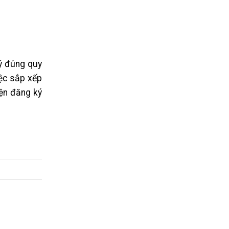
ký đúng quy
iệc sắp xếp
iện đăng ký