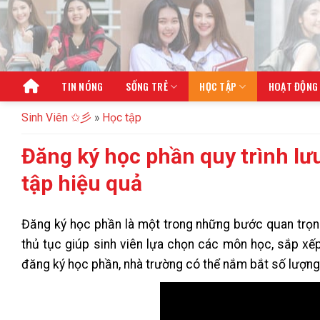
Bỏ
qua
nội
dung
TIN NÓNG
SỐNG TRẺ
HỌC TẬP
HOẠT ĐỘNG
Sinh Viên ✩彡
»
Học tập
Đăng ký học phần quy trình lưu
tập hiệu quả
Đăng ký học phần là một trong những bước quan trọng 
thủ tục giúp sinh viên lựa chọn các môn học, sắp xếp
đăng ký học phần, nhà trường có thể nắm bắt số lượng