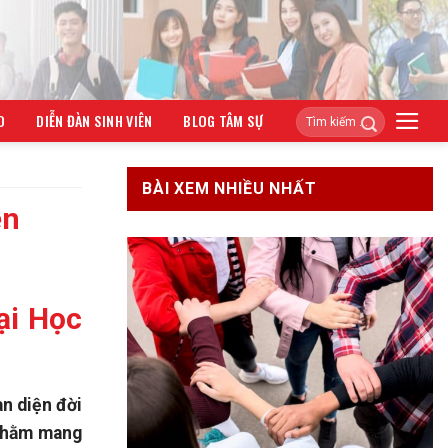
O
DIỄN ĐÀN SINH VIÊN
BLOG TÂM SỰ
BÀI XEM NHIỀU NHẤT
ên
ại Học
àn diện đời
, nhằm mang