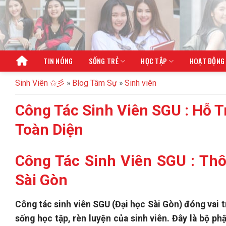
Bỏ
qua
nội
dung
TIN NÓNG
SỐNG TRẺ
HỌC TẬP
HOẠT ĐỘNG
Sinh Viên ✩彡
»
Blog Tâm Sự
»
Sinh viên
Công Tác Sinh Viên SGU : Hỗ T
Toàn Diện
Công Tác Sinh Viên SGU : Thô
Sài Gòn
Công tác sinh viên SGU (Đại học Sài Gòn) đóng vai tr
sống học tập, rèn luyện của sinh viên. Đây là bộ ph