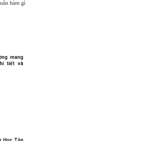
ường mang
i tiết và
m Học Tập