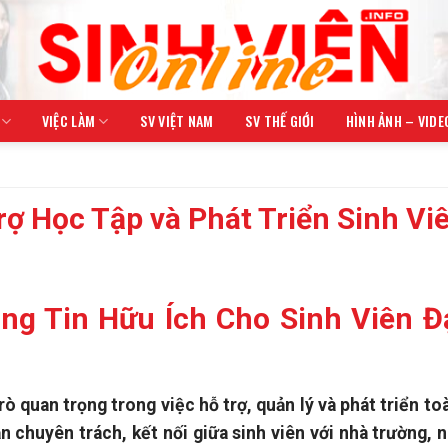
VIỆC LÀM
SV VIỆT NAM
SV THẾ GIỚI
HÌNH ẢNH – VIDE
rợ Học Tập và Phát Triển Sinh Vi
ng Tin Hữu Ích Cho Sinh Viên Đ
ò quan trọng trong việc hỗ trợ, quản lý và phát triển to
ận chuyên trách, kết nối giữa sinh viên với nhà trường