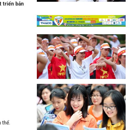
t triển bản
 thể.