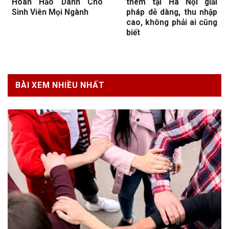
Hoàn Hảo Dành Cho
thêm tại Hà Nội giải
Sinh Viên Mọi Ngành
pháp dễ dàng, thu nhập
cao, không phải ai cũng
biết
BÀI XEM NHIỀU NHẤT