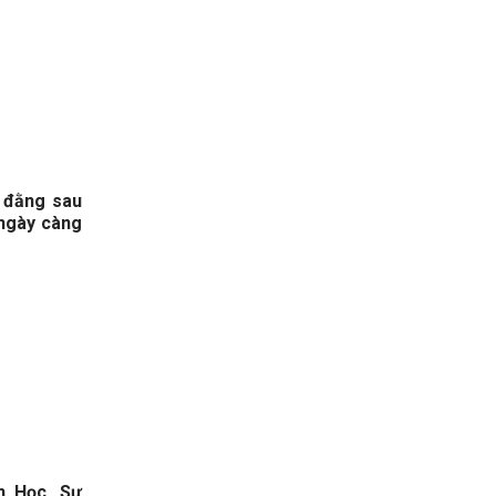
t đằng sau
ngày càng
h Học, Sự