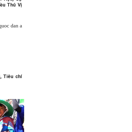
ều Thú Vị
, Tiêu chí