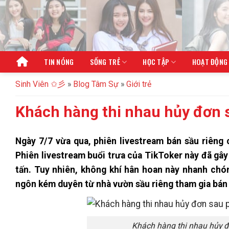
Bỏ
qua
nội
dung
TIN NÓNG
SỐNG TRẺ
HỌC TẬP
HOẠT ĐỘNG
Sinh Viên ✩彡
»
Blog Tâm Sự
»
Giới trẻ
Khách hàng thi nhau hủy đơn 
Ngày 7/7 vừa qua, phiên livestream bán sầu riêng
Phiên livestream buổi trưa của TikToker này đã gây 
tấn. Tuy nhiên, không khí hân hoan này nhanh chón
ngôn kém duyên từ nhà vườn sầu riêng tham gia bán
Khách hàng thi nhau hủy 