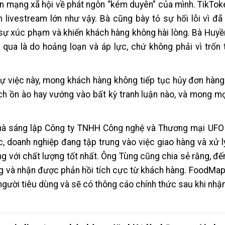
rên mạng xã hội về phát ngôn “kém duyên” của mình. TikTok
 livestream lớn như vậy. Bà cũng bày tỏ sự hối lỗi vì đã 
 sự xúc phạm và khiến khách hàng không hài lòng. Bà Huyền
ua là do hoảng loạn và áp lực, chứ không phải vì trốn 
sự việc này, mong khách hàng không tiếp tục hủy đơn hàng
ch ồn ào hay vướng vào bất kỳ tranh luận nào, và mong m
nhà sáng lập Công ty TNHH Công nghệ và Thương mại UFO
, doanh nghiệp đang tập trung vào việc giao hàng và xử 
 với chất lượng tốt nhất. Ông Tùng cũng chia sẻ rằng, đế
ng và nhận được phản hồi tích cực từ khách hàng. FoodMa
gười tiêu dùng và sẽ có thông cáo chính thức sau khi nh