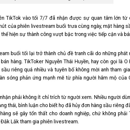
ên TikTok vào tối 7/7 đã nhận được sự quan tâm lớn từ
phút của phiên livestream buổi trưa cùng ngày, mặt hàng s
 thể hiện sự thành công vượt bậc trong việc tiếp cận và b
ream buổi tối lại trở thành chủ đề tranh cãi do những phá
 bán hàng. TikToker Nguyễn Thái Huyền, hay còn gọi là O
 sầu riêng quá nhiều và tuyên bố không mời anh tham gia
n làn sóng phản ứng mạnh mẽ từ phía người hâm mộ của 
nhận phải không ít chỉ trích từ người xem. Nhiều người d
ng thái, bình luận cho biết họ đã hủy đơn hàng sầu riêng đ
 hàng sẽ gây tổn thất cho doanh nghiệp, chứ không phải
i Đắk Lắk tham gia phiên livestream.