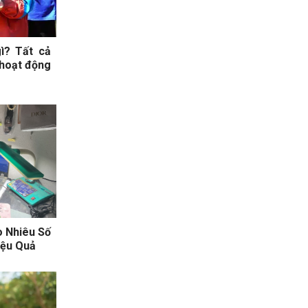
gì? Tất cả
 hoạt động
o Nhiêu Số
iệu Quả