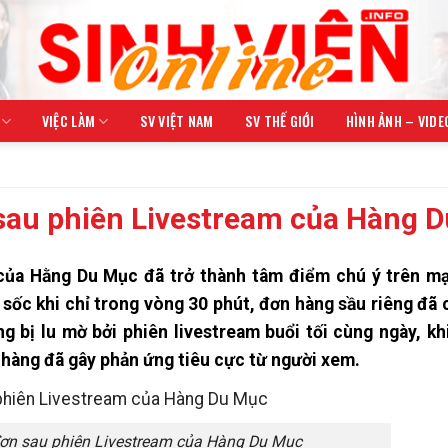
VIỆC LÀM
SV VIỆT NAM
SV THẾ GIỚI
HÌNH ẢNH – VIDE
sau phiên Livestream của Hàng 
 của Hằng Du Mục đã trở thành tâm điểm chú ý trên mạ
sốc khi chỉ trong vòng 30 phút, đơn hàng sầu riêng đã 
g bị lu mờ bởi phiên livestream buổi tối cùng ngày, kh
 hàng đã gây phản ứng tiêu cực từ người xem.
đơn sau phiên Livestream của Hàng Du Mục