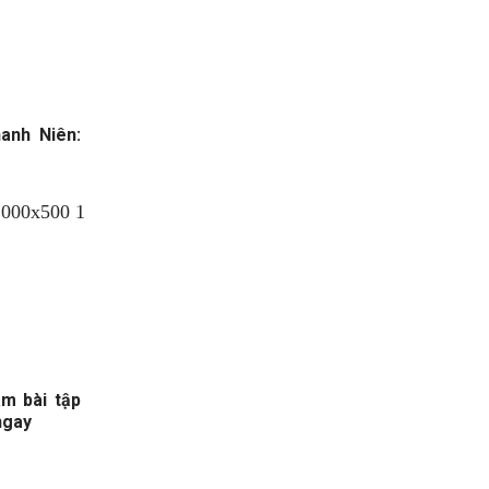
anh Niên:
àm bài tập
ngay