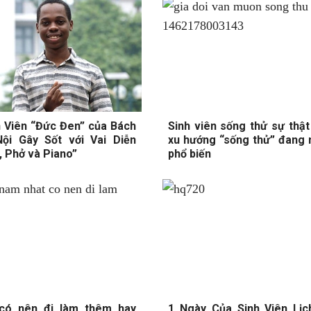
 Viên “Đức Đen” của Bách
Sinh viên sống thử sự thậ
ội Gây Sốt với Vai Diễn
xu hướng “sống thử” đang 
, Phở và Piano”
phổ biến
 có nên đi làm thêm hay
1 Ngày Của Sinh Viên Lịc