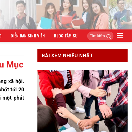
O
DIỄN ĐÀN SINH VIÊN
BLOG TÂM SỰ
BÀI XEM NHIỀU NHẤT
Du Mục
ng xã hội.
chốt tới 20
i một phát