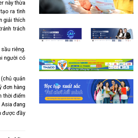
er này thừa
tạo ra tình
 giải thích
tránh trách
 sầu riêng.
ọi người có
 (chủ quản
lý đơn hàng
n thời điểm
p Asia đang
ận được đầy