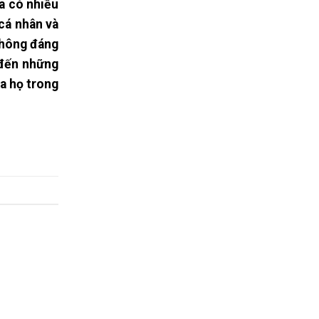
a có nhiều
cá nhân và
không đáng
 đến những
a họ trong