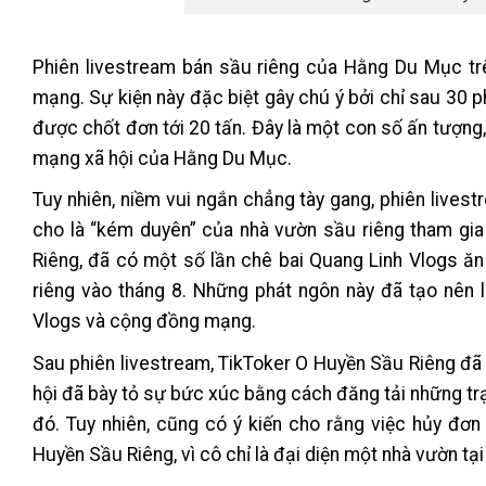
Phiên livestream bán sầu riêng của Hằng Du Mục tr
mạng. Sự kiện này đặc biệt gây chú ý bởi chỉ sau 30 
được chốt đơn tới 20 tấn. Đây là một con số ấn tượng,
mạng xã hội của Hằng Du Mục.
Tuy nhiên, niềm vui ngắn chẳng tày gang, phiên livest
cho là “kém duyên” của nhà vườn sầu riêng tham gia
Riêng, đã có một số lần chê bai Quang Linh Vlogs ăn
riêng vào tháng 8. Những phát ngôn này đã tạo nê
Vlogs và cộng đồng mạng.
Sau phiên livestream, TikToker O Huyền Sầu Riêng đã 
hội đã bày tỏ sự bức xúc bằng cách đăng tải những trạ
đó. Tuy nhiên, cũng có ý kiến cho rằng việc hủy đơn
Huyền Sầu Riêng, vì cô chỉ là đại diện một nhà vườn tạ