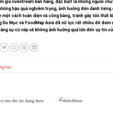
am gia livestream bán hàng, đặc biệt là những người chư
những hậu quả nghiêm trọng, ảnh hưởng đến danh tiếng 
ề một cách toàn diện và công bằng, tránh gây tổn thất 
ng Du Mục và FoodMap Asia đã nỗ lực rất nhiều để đem
ằng sự cố này sẽ không ảnh hưởng quá lớn đến uy tín củ
ờng trực
.