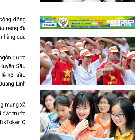
 cộng đồng
ầu riêng đã
án hàng qua
t ngôn được
 Huyền Sầu
 lễ hội sầu
Quang Linh
ùng mạng xã
ã đặt trước
 TikToker O