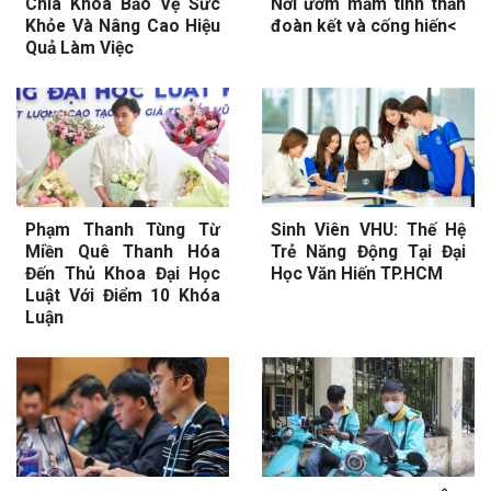
Chìa Khóa Bảo Vệ Sức
Nơi ươm mầm tinh thần
Khỏe Và Nâng Cao Hiệu
đoàn kết và cống hiến<
Quả Làm Việc
Phạm Thanh Tùng Từ
Sinh Viên VHU: Thế Hệ
Miền Quê Thanh Hóa
Trẻ Năng Động Tại Đại
Đến Thủ Khoa Đại Học
Học Văn Hiến TP.HCM
Luật Với Điểm 10 Khóa
Luận