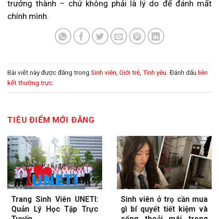
trưởng thành – chứ không phải là lý do để đánh mất
chính mình.
Bài viết này được đăng trong
Sinh viên
,
Giới trẻ
,
Tình yêu
. Đánh dấu
liên
kết thường trực
.
TIÊU ĐIỂM MỚI ĐĂNG
Trang Sinh Viên UNETI:
Sinh viên ở trọ cần mua
Quản Lý Học Tập Trực
gì bí quyết tiết kiệm và
Tuyến
sống thoải mái trong