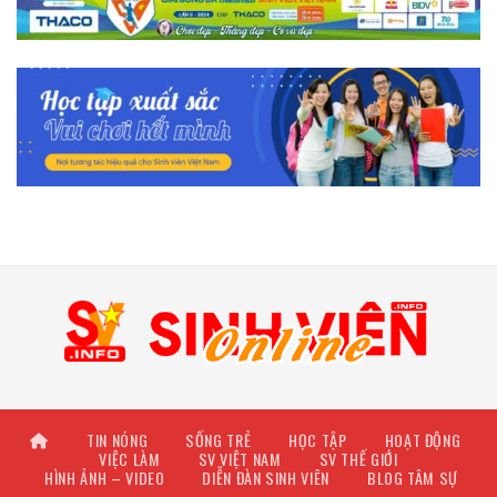
TIN NÓNG
SỐNG TRẺ
HỌC TẬP
HOẠT ĐỘNG
VIỆC LÀM
SV VIỆT NAM
SV THẾ GIỚI
HÌNH ẢNH – VIDEO
DIỄN ĐÀN SINH VIÊN
BLOG TÂM SỰ